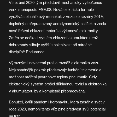
V sezóně 2020 tým představil mechanicky vylepšenou
verzi monopostu FSE.08. Nová elektrická formule
využívá celouhlíkový monokok z vozu ze sezóny 2019,
doplněný o přepracovaný aerodynamický balíček a zcela
nové řešení chlazení motorů a výkonové elektroniky.
Změn se dočkal i systém chlazení akumulátoru, což
dohromady slibuje vyšší spolehlivost při náročné
disciplíně Endurance.
Výraznými inovacemi prošla rovněž elektronika vozu.
Nejzásadnější pokrok představuje funkční telemetrie a
možnost měření povrchové teploty pneumatik. Celý
elektronický systém prošel důkladnou revizí a elektronika
v akumulátoru byla kompletně přepracována.
Bohužel, kvůli pandemii koronaviru, která zasáhla svět v
roce 2020, nemohl tento vůz plně předvést svůj potenciál
na trati.